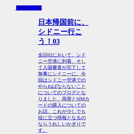
-世界旅行記
日本帰国前に、
シドニー行こ
う！03
全話02において、シド
ニー空港に到着、そし
て入国審査が完了して
無事にシドニーに。今
回はシドニー空港での
やらねばならないこと
についてのブログとな
りました。両替とSIMカ
ードの購入についての
お話、これが少しでも
役に立つ情報となるの
ならうれしいかぎりで
す。