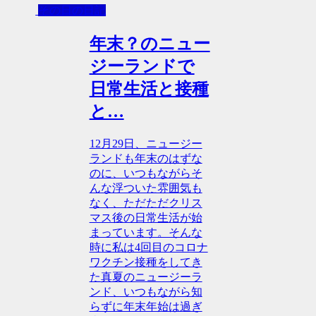
その日の日記
年末？のニュー
ジーランドで
日常生活と接種
と…
12月29日、ニュージー
ランドも年末のはずな
のに、いつもながらそ
んな浮ついた雰囲気も
なく、ただただクリス
マス後の日常生活が始
まっています。そんな
時に私は4回目のコロナ
ワクチン接種をしてき
た真夏のニュージーラ
ンド、いつもながら知
らずに年末年始は過ぎ