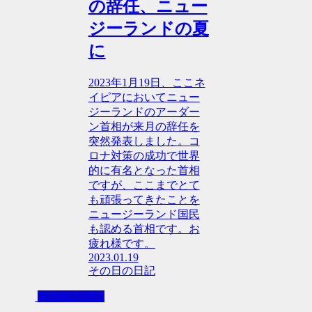
の辞任、ニュー
ジーランドの夏
に
2023年1月19日、ここネ
イピアにおいてニュー
ジーランドのアーダー
ン首相が来月の辞任を
突然発表しました。コ
ロナ対策の成功で世界
的に有名となった首相
ですが、ここまでとて
も頑張ってきたことを
ニュージーランド国民
も認める首相です。お
疲れ様です。
2023.01.19
その日の日記
その日の日記