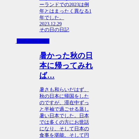
ーランドでの2023は例
年とはまったく異なる1
年でした。
2023.12.29
その日の日記
- 日本帰国生活
暑かった秋の日
本に帰ってみれ
ば…
暑さも和らいだはず、
秋の日本に帰国をした
のですが、滞在中ずっ
と半袖で過ごせる蒸し
暑い日本でした。日本
では多くの方にお世話
になり、そして日本の
食事を堪能。そして円