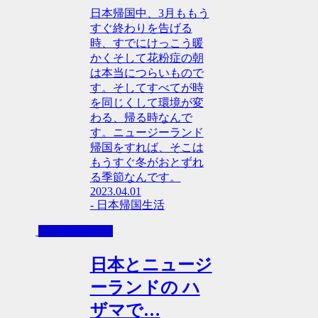
日本帰国中、3月ももう
すぐ終わりを告げる
時、すでにけっこう暖
かくそして花粉症の朝
は本当につらいもので
す。そしてすべてが時
を同じくして環境が変
わる、帰る時なんで
す。ニュージーランド
帰国をすれば、そこは
もうすぐ冬がおとずれ
る季節なんです。
2023.04.01
- 日本帰国生活
- 日本帰国生活
日本とニュージ
ーランドの ハ
ザマで…