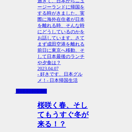
過ぎて、日本からニュ
ージーランドに帰国を
する時がきました。実
際に海外在住者が日本
を離れる時、そんな時
にどうしているのかを
お話しています。さて
まず成田空港を離れる
前日に東京へ移動、そ
して日本最後のランチ
や夕食は？
2023.04.07
- 好きです、日本グル
メ！
- 日本帰国生活
- 日本帰国生活
桜咲く春、そし
てもうすぐ冬が
来る！？