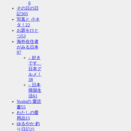
6
その日の日
記
305
写真と 小ネ
タ！
22
お題をひと
つ
53
海外在住者
がみる日本
97
– 好き
です、
日本グ
ルメ！
38
– 日本
帰国生
活
61
Yoshiの 愛読
書
55
わたしの愛
用品
15
ゆるやか 釣
り日記
25