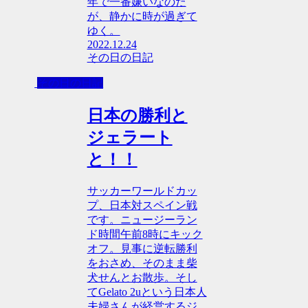
年で一番嫌いなのだ
が、静かに時が過ぎて
ゆく。
2022.12.24
その日の日記
その日の日記
日本の勝利と
ジェラート
と！！
サッカーワールドカッ
プ、日本対スペイン戦
です。ニュージーラン
ド時間午前8時にキック
オフ。見事に逆転勝利
をおさめ、そのまま柴
犬せんとお散歩。そし
てGelato 2uという日本人
夫婦さんが経営するジ