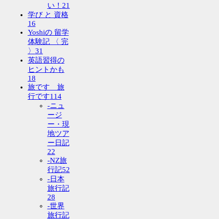
い！
21
学び と 資格
16
Yoshiの 留学
体験記 〈 完
〉
31
英語習得の
ヒントかも
18
旅です 旅
行です
114
-ニュ
ージ
ー・現
地ツア
ー日記
22
-NZ旅
行記
52
-日本
旅行記
28
-世界
旅行記