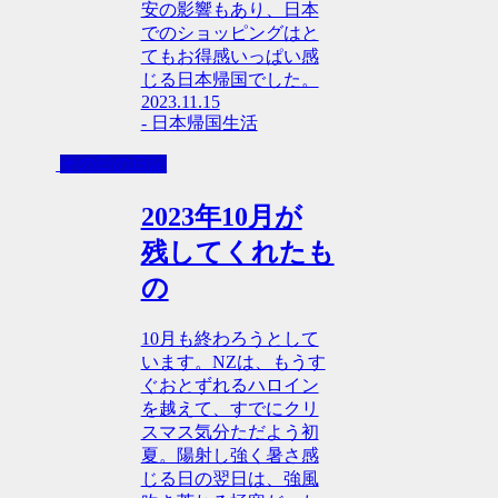
安の影響もあり、日本
でのショッピングはと
てもお得感いっぱい感
じる日本帰国でした。
2023.11.15
- 日本帰国生活
その日の日記
2023年10月が
残してくれたも
の
10月も終わろうとして
います。NZは、もうす
ぐおとずれるハロイン
を越えて、すでにクリ
スマス気分ただよう初
夏。陽射し強く暑さ感
じる日の翌日は、強風