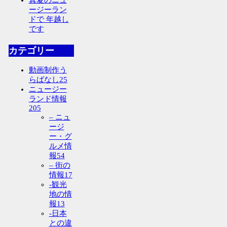
ージーラン
ドで 年越し
です
カテゴリー
動画制作う
らばなし
25
ニュージー
ランド情報
205
– ニュ
ージ
ー・グ
ルメ情
報
54
– 街の
情報
17
-観光
地の情
報
13
-日本
との違