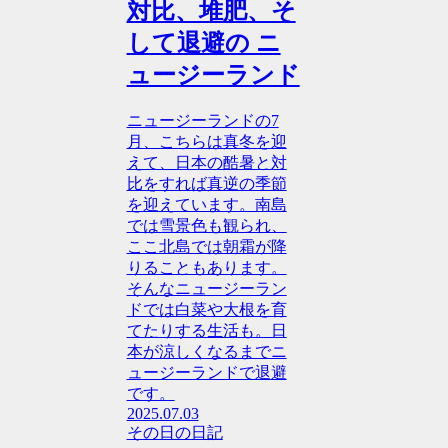
対比、堆肥、そ
して退避の ニ
ュージーランド
ニュージーランドの7
月、こちらは真冬を迎
えて、日本の酷暑と対
比をすれば真逆の季節
を迎えています。南島
では雪景色も観られ、
ここ北島では朝霜が降
りることもあります。
そんなニュージーラン
ドでは白菜や大根を育
てたりする生活も。日
本が涼しくなるまでニ
ュージーランドで退避
です。
2025.07.03
その日の日記