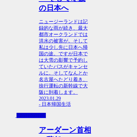
の日本へ
ニュージーランドは記
録的な雨が続き、最大
都市オークランドでは
洪水の被害が。そして
私は少し先に日本へ帰
国の途。ですが日本で
は大雪の影響で予約し
ていたバスがキャンセ
ルに。そしてなんとか
名古屋へたどり着き、
徐行運転の新幹線で大
阪に到着します。
2023.01.29
- 日本帰国生活
その日の日記
アーダーン首相