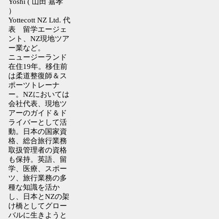
Yoshi ( 山田 嘉孝
）
Yottecott NZ Ltd. 代
表 留学エージェ
ント、NZ現地ツア
ー業など。
ニュージーランド
在住19年。移住前
は柔道整復師＆ス
ポーツトレーナ
ー。NZにおいては
会社代表、現地ツ
アーのガイド＆ド
ライバーとして活
動。日本の国家資
格、総合旅行業務
取扱管理者の資格
も保持。英語、留
学、医療、スポー
ツ、旅行業務の多
種な知識を活か
し、日本とNZの架
け橋としてグロー
バルに生きようと