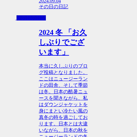
2024.09.04
その日の日記
その日の日記
2024 冬 「お久
しぶりでござ
います」
本当に久しぶりのブロ
グ投稿となりました。
ここはニュージーラン
ドの田舎、そして季節
は冬。日本の酷暑ニュ
ースを聞きながら、私
はダウンジャケットを
身にまとい冷たい風の
真冬の時を過ごしてお
ります。日本とは大違
いながら、日本の秋を
ニュージーランドの冬