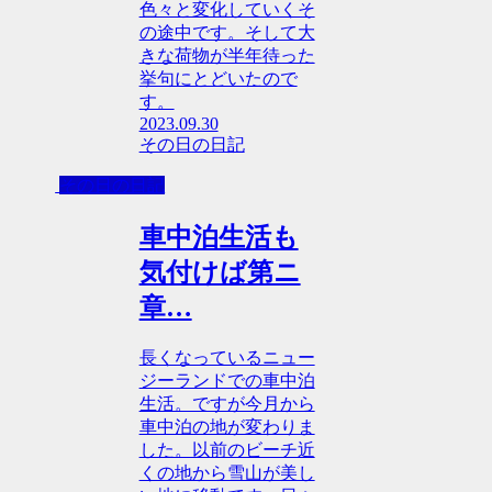
色々と変化していくそ
の途中です。そして大
きな荷物が半年待った
挙句にとどいたので
す。
2023.09.30
その日の日記
その日の日記
車中泊生活も
気付けば第ニ
章…
長くなっているニュー
ジーランドでの車中泊
生活。ですが今月から
車中泊の地が変わりま
した。以前のビーチ近
くの地から雪山が美し