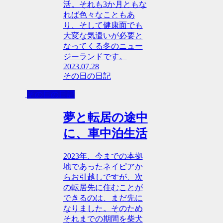
活。それも3か月ともな
れば色々なこともあ
り、そして健康面でも
大変な気遣いが必要と
なってくる冬のニュー
ジーランドです。
2023.07.28
その日の日記
その日の日記
夢と転居の途中
に、車中泊生活
2023年、今までの本拠
地であったネイピアか
らお引越しですが、次
の転居先に住むことが
できるのは、まだ先に
なりました。そのため
それまでの期間を柴犬