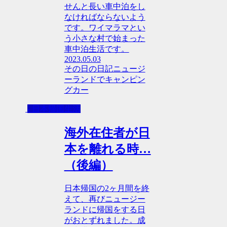
せんと長い車中泊をし
なければならないよう
です。ワイマラマとい
う小さな村で始まった
車中泊生活です。
2023.05.03
その日の日記
ニュージ
ーランドでキャンピン
グカー
- 日本帰国生活
海外在住者が日
本を離れる時…
（後編）
日本帰国の2ヶ月間を終
えて、再びニュージー
ランドに帰国をする日
がおとずれました。成