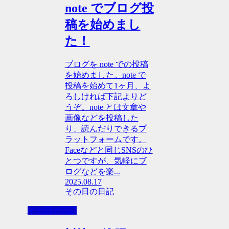
note でブログ投
稿を始めまし
た！
ブログを note での投稿
を始めました。note で
投稿を始めて1ヶ月、よ
ろしければ下記よりど
うぞ。note とは文章や
画像などを投稿した
り、読んだりできるプ
ラットフォームです。
Faceなどと同じSNSのひ
とつですが、気軽にブ
ログなどを楽...
2025.08.17
その日の日記
その日の日記