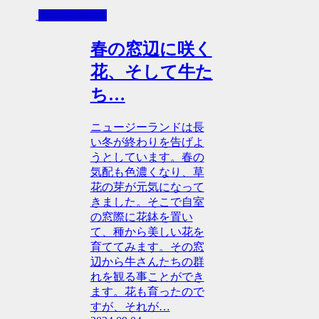
その日の日記
春の窓辺に咲く
花、そして牛た
ち…
ニュージーランドは長
い冬が終わりを告げよ
うとしています。春の
気配も色濃くなり、草
花の芽が元気になって
きました。そこで自室
の窓際に花鉢を置い
て、種から美しい花を
育ててみます。その窓
辺から牛さんたちの群
れを観る事ことができ
ます。花も育ったので
すが、それが…