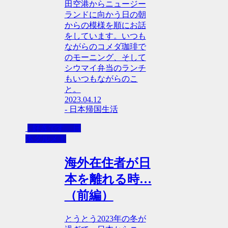
田空港からニュージー
ランドに向かう日の朝
からの模様を順にお話
をしています。いつも
ながらのコメダ珈琲で
のモーニング、そして
シウマイ弁当のランチ
もいつもながらのこ
と。
2023.04.12
- 日本帰国生活
- 好きです、日
本グルメ！
海外在住者が日
本を離れる時…
（前編）
とうとう2023年の冬が