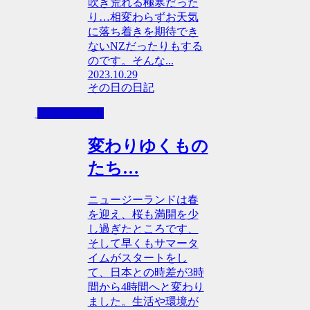
吹き荒れる極寒だった
り…相変わらずお天気
に落ち着きを期待でき
ないNZだったりもする
のです。そんな...
2023.10.29
その日の日記
その日の日記
変わりゆくもの
たち…
ニュージーランドは春
を迎え、桜も満開を少
し過ぎたところです、
そして早くもサマータ
イムがスタートをし
て、日本との時差が3時
間から4時間へと変わり
ました。生活や環境が