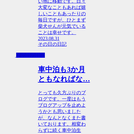
い地に移動です。日々
大変なこともあれば嬉
しいこともあったりの
毎日ですが、ひとまず
柴犬せんが元気でいる
ことは幸せです。
2023.08.31
その日の日記
その日の日記
車中泊も3か月
ともなればな…
とっても久方ぶりのブ
ログです。一度はもう
ブログアップを止めよ
うかとも思いました
が、なんとなくまた書
いております。相変わ
らずに続く車中泊生