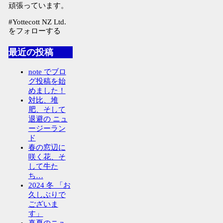
頑張っています。
#Yottecott NZ Ltd.
をフォローする
最近の投稿
note でブロ
グ投稿を始
めました！
対比、堆
肥、そして
退避の ニュ
ージーラン
ド
春の窓辺に
咲く花、そ
して牛た
ち…
2024 冬 「お
久しぶりで
ございま
す」
真夏のニュ