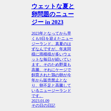
ウェットな夏と
卵問題のニュー
ジー in 2023
2023年となってから早
くも9日を迎えたニュー
ジーランド。真夏のは
ずなんですが、年末同
様に雨模様が多いウェ
ットな毎日が続いてい
ます。そのため野菜も
高騰、それにケージで
飼育された鶏の卵が今
年から販売禁止とな
り、卵不足と高騰して
いるニュージーランド
です。
2023.01.09
その日の日記