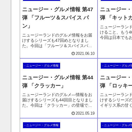
です。
ニュージー・グルメ情報 第47
ニュージー・
弾 「フルーツ＆スパイス パ
弾 「キット
ン」
ニュージーラン
けること、もう4
ニュージーランドのグルメ情報をお届
今回は日本でも
けするシリーズも47回めとなりまし
ット」です。も
た。今回は「フルーツ＆スパイスパ
ドのキットカッ
ン」の登場です。レーズンとシナモン
こちらはオース
2021.06.10
が練り込まれたパン、それもしっかり
品のキットカッ
思いモッチリとした食パンです。シナ
- ニュージー・グルメ情報
- ニュージー・グルメ
モン好きな私にもとても嬉しい好物で
す。
ニュージー・グルメ情報 第44
ニュージー・
弾 「クラッカー」
弾 「ロッキ
ニュージーランドのグルメ―情報をお
ニュージーラン
届けするシリーズも44回目となりまし
けするシリーズの
た。今回は「クラッカー」の登場で
イギリス系の甘
す。小麦粉を使わせたら、そこはやは
「Rocky Ro
2021.05.19
りイギリス連邦の国、とてもお得意で
ピーナッツビス
す。そしてクラッカーも日本以上に豊
その中に甘いジ
- ニュージー・グルメ情報
- ニュージー・グルメ
富な種類があり、そしてとても美味し
ョコレートでコ
いんです。