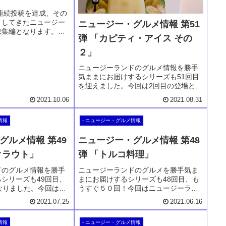
日連続投稿を達成、その
りしてきたニュージー
ニュージー・グルメ情報 第51
総集編となります。今
弾 「カピティ・アイス その
なります。マッセルや
ル、お肉料理でも特に
２」
り、スーパーやベーカ
、人気のソフトクリー
ニュージーランドのグルメ情報を勝手
気ままにお届けするシリーズも51回目
を迎えました。今回は2回目の登場とな
ります。カピティのアイスクリームで
2021.10.06
2021.08.31
す。カピティは私の大好物でもあり、
今回は新商品のフィジョア＆ナシ味の
情報
- ニュージー・グルメ情報
あまり甘くない珍しいアイスクリーム
です。
グルメ情報 第49
ニュージー・グルメ情報 第48
クラウト」
弾 「トルコ料理」
ドのグルメ情報を勝手
ニュージーランドのグルメを勝手気ま
シリーズも49回目、
まにお届けするシリーズも48回目、も
なりました。今回はド
うすぐ５０回！今回はニュージーラン
であるザワークラウト
ドでのテイクアウト定番である、トル
2021.07.25
2021.06.16
ジーランドのスーパー
コ料理です。ラップされたケバブも大
または缶詰で購入する
人気ながら、焼肉グリルがどっさりの
情報
- ニュージー・グルメ情報
。キャベツの発酵食品
お弁当もこれまた旨いんです。