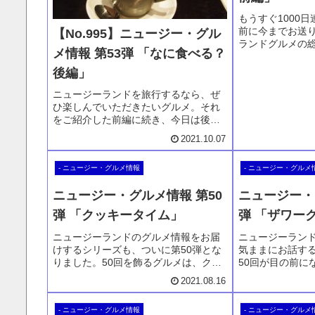
もうすぐ1000
前に今までお送
【No.995】ニュージー・グル
ランドグルメの
メ情報 第53弾 「なに食べる？
回はその前編に
ジンジャービー
後編」
ベニソンだった
ニュージーランドを旅行するなら、ぜ
リーに並ぶパイ
ひ楽しんでいただきたいグルメ。それ
ムもあります。
をご紹介した前編に続き、今日は後編
となります。クッキータイム、ブラフ
2021.10.07
オイスター、フィッシュバーガー、カ
ピティのアイスクリーム、そしてエス
- ニュージー・グルメ情報
- ニュージー・グルメ
プレッソコーヒー。ぜひお試しくださ
い。
ニュージー・グルメ情報 第50
ニュージー・
弾 「クッキータイム」
弾 「ザワー
ニュージーランドのグルメ情報をお届
ニュージーラン
けするシリーズも、ついに第50弾とな
気ままにお話する
りました。50回を飾るグルメは、クッ
50回が目の前に
キータイムです。言わずと知れた、ニ
イツが発祥の地
2021.08.16
ュージーランド土産を代表するクッキ
が登場。ニュー
ーです。クイーンズタウンの中心にあ
に行けば、瓶詰
- ニュージー・グルメ情報
- ニュージー・グルメ
る直営店のお話も一緒にしています。
ことができます