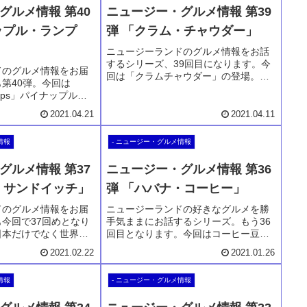
グルメ情報 第40
ニュージー・グルメ情報 第39
ップル・ランプ
弾 「クラム・チャウダー」
ニュージーランドのグルメ情報をお話
するシリーズ、39回目になります。今
ドのグルメ情報をお届
回は「クラムチャウダー」の登場。ニ
第40弾。今回は
ュージーランドは酪農王国、そしてマ
 Lumps」パイナップル
ッセルやピピなどの二枚貝も美味しい
スクリーム版。もとも
国です。そんな国で食べるクラムチャ
2021.04.21
2021.04.11
史あるお菓子です。そ
ウダーはとっても美味。是非お楽しみ
クリームとして新発
下さい。
情報
- ニュージー・グルメ情報
ら試してみなければ！
グルメ情報 第37
ニュージー・グルメ情報 第36
ay サンドイッチ」
弾 「ハバナ・コーヒー」
ドのグルメ情報をお届
ニュージーランドの好きなグルメを勝
今回で37回めとなり
手気ままにお話するシリーズ。もう36
日本だけでなく世界で
回目となります。今回はコーヒー豆で
ッチチェーン店、
有名なHavana Coffee。ハバナコーヒ
2021.02.22
2021.01.26
ブウェイです。サブウェイ
ーの会社は首都のウェリントンを拠点
きずに敷居が高かった
としています。ハバナコーヒーの豆を
情報
- ニュージー・グルメ情報
はやっと注文できま
使用したコーヒーは美味しいんです。