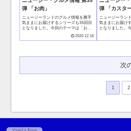
ニュージー・グルメ情報 第35
ニュージー・
弾 「お肉」
弾 「カスタ
ニュージーランドのグルメ情報を勝手
ニュージーラン
気ままにお届けするシリーズも35回目
気ままにお届けす
となりました。今回のテーマは「お
となりました。
肉」。もちろんニュージーランドの食
イスです。ベー
2020.12.16
文化を代表するラムについても。また
には必ず並んで
それ以外の牛肉や豚肉について、そし
シンプル、手の
てその付け合わせに関する問題点も。
お好みのスライ
い。
次
1
2