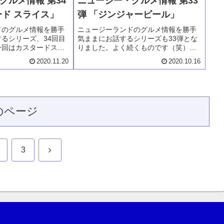
グルメ情報 第34
ニュージー・グルメ情報 第33
ード スライス」
弾 「ジンジャービール」
ドのグルメ情報を勝手
ニュージーランドのグルメ情報を勝手
るシリーズ、34回目
気ままにお話するシリーズも33弾とな
今回はカスタードスラ
りました。よく続くものです（笑）今
カリーのショーケース
回はジンジャービール、ニュージーラ
2020.11.20
2020.10.16
いる色々なスライス。
ンド中でよくよく飲まれる人気商品で
ひらサイズのケーキ。
すが、これはオーストラリア製でし
スをぜひ見つけて下さ
た。それはお許しいただき、お試しく
ださい。
のページ
次
3
へ