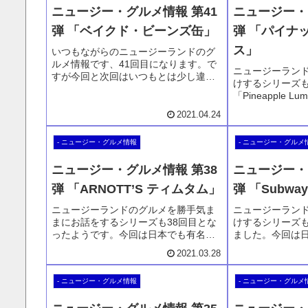
ニュージー・グルメ情報 第41
ニュージー・
弾 「ベイクド・ビーンズ缶」
弾 「パイナ
ス」
いつもながらのニュージーランドのグ
ルメ情報です、41回目になります。で
ニュージーラン
すが今回と次回はいつもとは少し違い
けするシリーズも
ます。ご紹介は、缶詰のベイクドビー
「Pineapple
ンズ、Baked BEANZ。ニュージーラン
ランプスのアイ
ドで知らない人はいないほどに長く愛
2021.04.24
とは袋詰めの歴
される商品。なんですが、お味は…
れが先月アイス
- ニュージー・グルメ情報
- ニュージー・グルメ
売。そう聞いた
ニュージー・グルメ情報 第38
ニュージー・
弾 「ARNOTT’S ティムタム」
弾 「Subw
ニュージーランドのグルメを勝手気ま
ニュージーラン
まにお話をするシリーズも38回目とな
けするシリーズも
ったようです。今回は日本でも有名な
ました。今回は
ティムタム。このティムタムはアーノ
有名なサンドイ
2021.03.28
ッツというメーカーの製品なんです
subway、サ
が、これはオーストラリア製なんで
は昔、英語がで
- ニュージー・グルメ情報
- ニュージー・グルメ
す。ですがニュージーランドでも簡単
のですが、最近
に購入できるんです。
す。