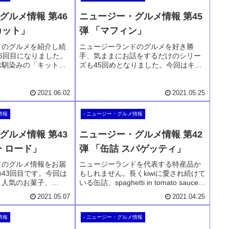
グルメ情報 第46
ニュージー・グルメ情報 第45
カット」
弾 「マフィン」
ドのグルメを紹介し続
ニュージーランドのグルメを好き勝
6回目になりました。
手、気ままにお話をするだけのシリー
お馴染みの「キットカ
ズも45回めとなりました。今回はキウ
ちろんニュージーラン
ィの家庭の味、マフィンです。カフェ
トは日本産でもなく、
に行けば必ずあるマフィンなんです
トラリア産です。新商
が、見た目が地味なためにやっとの登
2021.06.02
2021.05.25
トをご紹介します。
場となりました。ニュージーランドの
マフィンをどうぞ。
情報
- ニュージー・グルメ情報
グルメ情報 第43
ニュージー・グルメ情報 第42
ー ロード」
弾 「缶詰 スパゲッティ」
ドのグルメ情報をお届
ニュージーランドを代表する特産品か
43回目です。今回は
もしれません。長くkiwiに愛され続けて
く人気のお菓子、
いる缶詰、spaghetti in tomato sauceで
ad」ロッキーロードです。
す。缶詰スパです。これを知らない人
2021.05.07
2021.04.25
ケットにマシュマロ、
はいません。とっても甘いソースの中
ャム、それをミルクチ
に柔らかいパスタがぎっしり入ってい
情報
- ニュージー・グルメ情報
ーティングです。
ます。