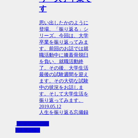
す
思い出したかのように
登場、「振り返る」シ
リーズ。今回は、大学
卒業を振り返ってみま
す。前回のお話では就
職活動中に膝蓋骨脱臼
を負い、就職活動終
了。その後、大学生活
最後の試験週間を迎え
ます。その大切な試験
中の状況をお話しま
す。そして大学生活を
振り返ってみます。
2019.05.12
人生を振り返る忘備録
- ニュージー・
グルメ情報