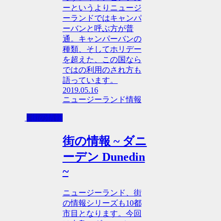
ーというよりニュージ
ーランドではキャンパ
ーバンと呼ぶ方が普
通。キャンパーバンの
種類、そしてホリデー
を超えた、この国なら
ではの利用のされ方も
語っています。
2019.05.16
ニュージーランド情報
- 街の情報
街の情報 ~ ダニ
ーデン Dunedin
~
ニュージーランド、街
の情報シリーズも10都
市目となります。今回