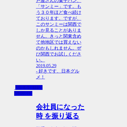
戸屋さんの菓子パン、
「サンミー」です。も
う３０年ほど食べ続け
ております。ですが、
このサンミーは関西で
しか見ることがありま
せん。きっと関東含め
て他地区では買えない
のかもしれません。ぜ
ひ関西でお試しくださ
い。
2019.05.29
- 好きです、日本グル
メ！
人生を振り返
る忘備録
会社員になった
時 を振り返る