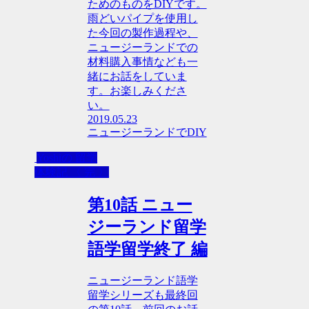
ためのものをDIYです。
雨どいパイプを使用し
た今回の製作過程や、
ニュージーランドでの
材料購入事情なども一
緒にお話をしていま
す。お楽しみくださ
い。
2019.05.23
ニュージーランドでDIY
Yoshiの 留学
体験記 〈 完 〉
第10話 ニュー
ジーランド留学
語学留学終了 編
ニュージーランド語学
留学シリーズも最終回