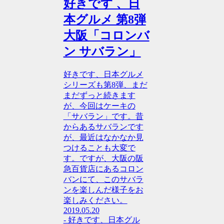
好きです 、日
本グルメ 第8弾
大阪「コロンバ
ン サバラン」
好きです、日本グルメ
シリーズも第8弾、まだ
まだずっと続きます
が、今回はケーキの
「サバラン」です。昔
からあるサバランです
が、最近はなかなか見
つけることも大変で
す。ですが、大阪の阪
急百貨店にあるコロン
バンにて、このサバラ
ンを楽しんだ様子をお
楽しみください。
2019.05.20
- 好きです、日本グル