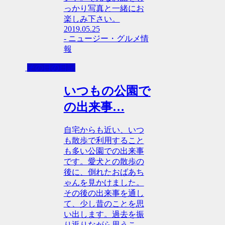
っかり写真と一緒にお
楽しみ下さい。
2019.05.25
- ニュージー・グルメ情
報
その日の日記
いつもの公園で
の出来事…
自宅からも近い、いつ
も散歩で利用すること
も多い公園での出来事
です。愛犬との散歩の
後に、倒れたおばあち
ゃんを見かけました。
その後の出来事を通し
て、少し昔のことを思
い出します。過去を振
り返りながら思うこ