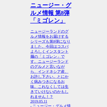
ニュージー・グ
ルメ情報 第8弾
「ミゴレン」
ニュージーランドのグ
ルメ情報をお届けする
シリーズも第8弾になり
ました。今回はコスパ
よろしくインスタント
麺の「ミゴレン」で
す。ニュージーランド
のグルメと言いなが
ら、インドネシア産、
お許し下さい。とにか
く病みつきになるお
味。これなくしては生
きていけないのかもし
れません！？
2019.05.11
- ニュージー・グルメ情