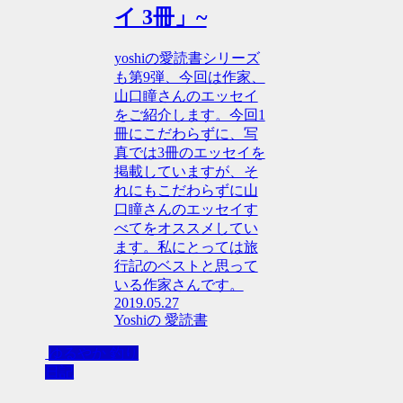
イ 3冊」~
yoshiの愛読書シリーズ
も第9弾、今回は作家、
山口瞳さんのエッセイ
をご紹介します。今回1
冊にこだわらずに、写
真では3冊のエッセイを
掲載していますが、そ
れにもこだわらずに山
口瞳さんのエッセイす
べてをオススメしてい
ます。私にとっては旅
行記のベストと思って
いる作家さんです。
2019.05.27
Yoshiの 愛読書
ゆるやか 釣り
日記