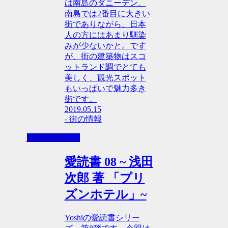
は南島のダニーデン。
南島では2番目に大きい
街でありながら、日本
人の方にはあまり馴染
みが少ないかと。です
が、街の建築物はスコ
ットランド調でとても
美しく、観光スポット
もいっぱいで魅力多き
街です。
2019.05.15
- 街の情報
Yoshiの 愛読書
愛読書 08 ~ 浅田
次郎 著 「プリ
ズンホテル」~
Yoshiの愛読書シリー