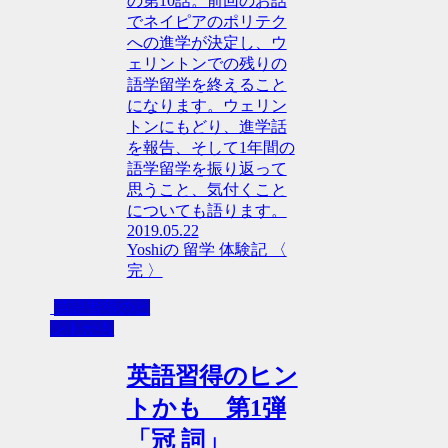
の第10話。前回のお話
でネイピアのポリテク
への進学が決定し、ウ
ェリントンでの残りの
語学留学を終えること
になります。ウェリン
トンにもどり、進学話
を報告、そして1年間の
語学留学を振り返って
思うこと、気付くこと
についても語ります。
2019.05.22
Yoshiの 留学 体験記 〈
完 〉
英語習得のヒ
ントかも
英語習得のヒン
トかも 第1弾
「冠 詞」