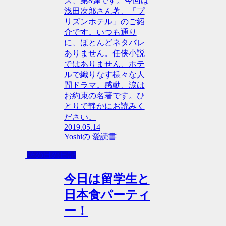
ズ、第8弾です。今回は
浅田次郎さん著、「プ
リズンホテル」のご紹
介です。いつも通り
に、ほとんどネタバレ
ありません。任侠小説
ではありません、ホテ
ルで織りなす様々な人
間ドラマ。感動、涙は
お約束の名著です。ひ
とりで静かにお読みく
ださい。
2019.05.14
Yoshiの 愛読書
その日の日記
今日は留学生と
日本食パーティ
ー！