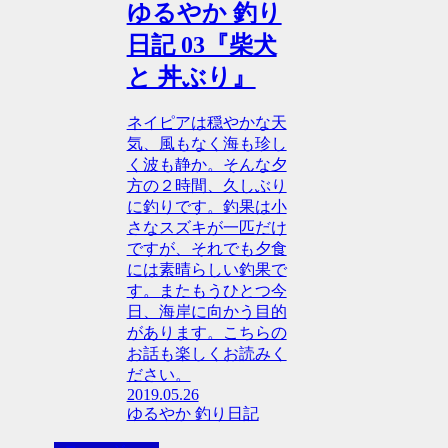
ゆるやか 釣り
日記 03『柴犬
と 丼ぶり』
ネイピアは穏やかな天
気、風もなく海も珍し
く波も静か。そんな夕
方の２時間、久しぶり
に釣りです。釣果は小
さなスズキが一匹だけ
ですが、それでも夕食
には素晴らしい釣果で
す。またもうひとつ今
日、海岸に向かう目的
があります。こちらの
お話も楽しくお読みく
ださい。
2019.05.26
ゆるやか 釣り日記