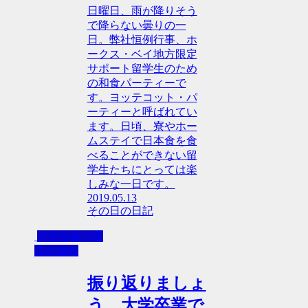
日曜日、雨が降りそう
で降らない曇りの一
日。弊社恒例行事、ホ
ークス・ベイ地方限定
サポート留学生のため
の和食パーティーで
す。ヨッテコット・パ
ーティーと呼ばれてい
ます。日頃、寮やホー
ムステイで日本食を食
べることができない留
学生たちにとっては楽
しみな一日です。
2019.05.13
その日の日記
人生を振り返
る忘備録
振り返りましょ
う 大学卒業で