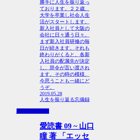
勝手に人生を振り返っ
ております。２２歳、
大学を卒業し社会人生
活がスタートします。
新入社員として大阪の
会社に日々通う日々。
まず新入社員研修の毎
日が続きます。それも
終わりがくると、各新
入社員の配属先が決定
し、辞令が言い渡され
ます。その時の模様、
今思うことも一緒にど
うぞ。
2019.05.28
人生を振り返る忘備録
Yoshiの 愛読書
愛読書 09 ~ 山口
瞳 著 「エッセ