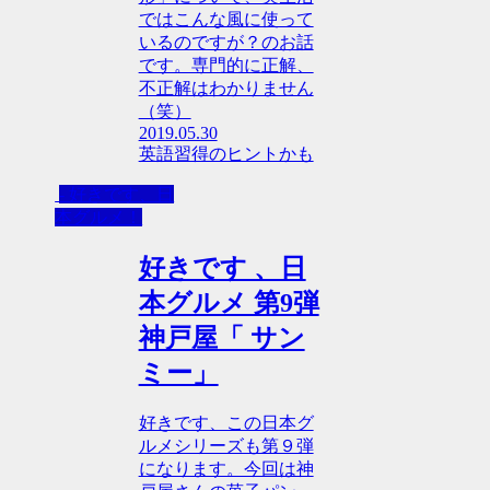
ではこんな風に使って
いるのですが？のお話
です。専門的に正解、
不正解はわかりません
（笑）
2019.05.30
英語習得のヒントかも
- 好きです、日
本グルメ！
好きです 、日
本グルメ 第9弾
神戸屋「 サン
ミー」
好きです、この日本グ
ルメシリーズも第９弾
になります。今回は神