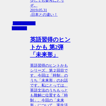
少しでも参考にどう
ぞ。
2019.05.31
-日本との違い！
英語習得のヒ
ントかも
英語習得のヒン
トかも 第2弾
「未来形」
英語習得のヒントかも
シリーズ、第２回目で
す。今回は「時制」の
うち「未来形」のお話
です。私にとっては、
英語文法のうちもっと
も難解に位置する「時
制」。今回の「未来
形」について、実生活