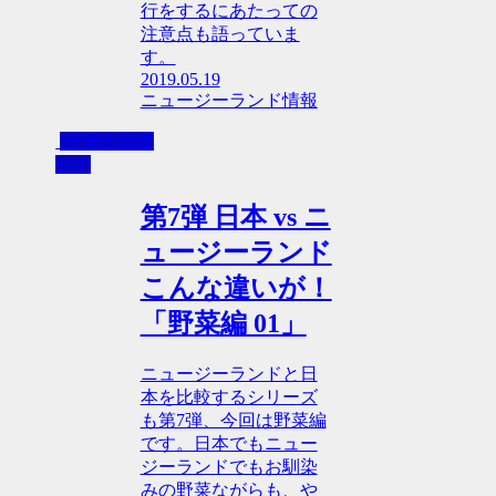
行をするにあたっての
注意点も語っていま
す。
2019.05.19
ニュージーランド情報
-日本との違
い！
第7弾 日本 vs ニ
ュージーランド
こんな違いが！
「野菜編 01」
ニュージーランドと日
本を比較するシリーズ
も第7弾、今回は野菜編
です。日本でもニュー
ジーランドでもお馴染
みの野菜ながらも、や