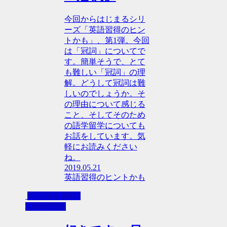
今回からはじまるシリ
ーズ「英語習得のヒン
トかも」、第1弾。今回
は「冠詞」についてで
す。簡単そうで、とて
も難しい「冠詞」の理
解。どうして冠詞は難
しいのでしょうか。そ
の理由について感じる
こと、そしてそのため
の語学留学についても
お話をしています。気
軽にお読みください
ね。
2019.05.21
英語習得のヒントかも
- 好きです、日
本グルメ！