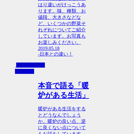
はり違いがけっこうあ
ります。味、種類、お
値段、大きさなどな
ど、いくつかの野菜そ
れぞれについてご紹介
しています。お写真も
お楽しみください。
2019.05.18
-日本との違い！
ニュージーラ
ンド情報
本音で語る「暖
炉がある生活」
暖炉がある生活をする
とどうなんでしょう
か。暖炉の良い点、逆
に良くない点について
もお話をしています。