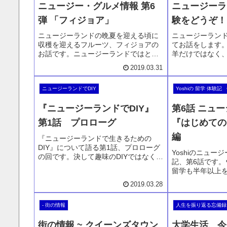
ニュージー・グルメ情報 第6
ニュージーラ
弾 「フィジョア」
験をどうぞ！
ニュージーランドの晩夏を迎える頃に
ニュージーラン
収穫を迎えるフルーツ、フィジョアの
てお話をします
お話です。ニュージーランドではとて
羊だけではなく
も有名なフルーツ。各家庭にもよくよ
人気です。日本
2019.03.31
くある木、収穫時期には一気にずずな
しめるアクティ
りとなるフィジョア。そのまま食べて
のではなく、コ
ニュージーランドでDIY
Yoshiの 留学 体験記 
も美味しく、ジャムにもなります。ぜ
ージーランド各
ひニュージーランドでご賞味くださ
めます。ぜひ体
『ニュージーランドでDIY』
第6話 ニュ
い。
第1話 プロローグ
『はじめての
編
『ニュージーランドで生きるための
DIY』について語る第1話、プロローグ
Yoshiのニュ
の回です。決して趣味のDIYではなく、
記、第6話です
けっして日本とは違い材料の選択肢も
留学も半年以上
少ないニュージーランドでは、ある物
見えてきました
を工夫して使い、直す、そして作り出
2019.03.28
さっぱり… 伸
す。そんなDIYをすることになった理由
その先のことな
やその方法などを語っていきます。以
- 街の情報
人生を振り返る忘備録
きます。それで
降も楽しんでいただけたら幸いです。
してニュージー
街の情報 ~ クイーンズタウン
大学生活、今
いく。一度だけの