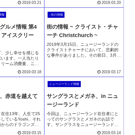
2019.03.21
2019.03.20
をよくよく感じることが多々ありま
す。そんなものをいくつか集めていま
情報
- 街の情報
す。小さな違いでも、まだまだ気にな
るベタベタな日本人です。
グルメ情報 第4
街の情報 ~ クライスト・チャ
・アイスクリー
ーチ Christchurch ~
2019年3月15日、ニュージーランドの
クライストチャーチにおいて、悲劇的
グ、少し幸せを感じる
な事件がありました。その前日、3月14
思います。一人当たり
日、偶然にもクライストチャーチの街
クリーム消費量、ニュ
情報についてのブログを書き上げてい
きっと世界一かと思い
ました。この時には翌日のことなど想
2019.03.18
2019.03.17
なく一年中、kiwiが楽
像もせず。地震や銃乱射事件の悲劇の
物。スーパーマーケッ
街ではなく、本当のチャーチの街を日
ニュージーランド情報
アイスでもとても美
本の方にも知ってもらいたく、投稿し
なく機内でのアイスな
ました。
、赤道を越えて
サングラスとメガネ、in ニュ
ます。お楽しみ下さ
ージーランド
在住13年、人生で25
今回は、ニュージーランド在住者にと
しているYoshi、それ
ってのサングラスとメガネのお話で
頃からのドラゴンズフ
す。サングラスをニュージーランドで
はいまだに変わること
購入する場合の注意や、日本において
2019.03.15
2019.03.14