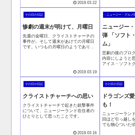
2019.03.22
その日の日記
- ニュージー・グルメ
惨劇の週末が明けて、月曜日
ニュージー・
弾 「ソフト
先週の金曜日、クライストチャーチの
事件が。そして週末があけての月曜日
ム」
です。いつもの月曜日のようでありな
がら、どこか違う様子と心情をお話し
悲劇の後のブロ
ています。昨日のブログで普段にもど
内容にしようと
ろうとしたのですが、やはり無理だっ
アイス・ソフト
たようで、素直に今の気持ちをブログ
ージーランドは
2019.03.19
に。ニュージーランドはこんな感じで
ます。季節に関係
す、というのをわかっていただけたら
しむ幸せの食べ
幸いです。
その日の日記
その日の日記
トで購入できる
味。それだけで
クライストチャーチへの思い
ドラゴンズ愛
どのお話もあり
い。
も！
クライストチャーチで起きた銃撃事件
について、ニュージーランド在住者の
ニュージーランド
ひとりとして思ったことです。
回ほど引っ越しを
でも物心ついた
ァンです。それ
2019.03.16