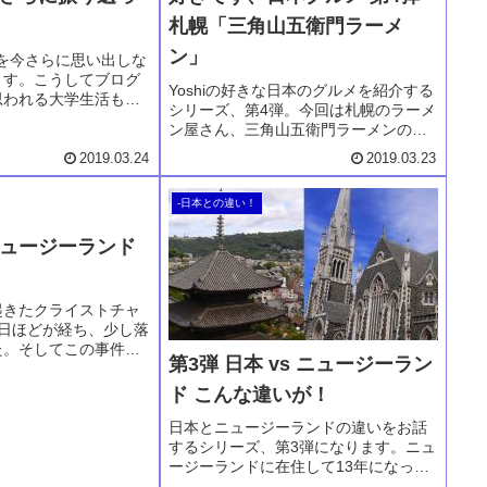
札幌「三角山五衛門ラーメ
ン」
生活を今さらに思い出しな
ます。こうしてブログ
Yoshiの好きな日本のグルメを紹介する
思われる大学生活も
シリーズ、第4弾。今回は札幌のラーメ
っかり影響しているこ
ン屋さん、三角山五衛門ラーメンのご
かりました。司法試験
紹介です。なじみ深い札幌の定宿でも
ト、友人との思い出な
2019.03.24
2019.03.23
ある札幌プリンスホテルからすぐにあ
しています。気軽に読
ります。ここの醤油ラーメンを長年愛
ね。
-日本との違い！
し続ける。写真だけでもご賞味あれ！
ュージーランド
起きたクライストチャ
5日ほどが経ち、少し落
た。そしてこの事件を
第3弾 日本 vs ニュージーラン
して感じることがあり
ついてお話をさせてい
ド こんな違いが！
。ニュージーランドに
そして移民として生き
日本とニュージーランドの違いをお話
も語っています。よけ
するシリーズ、第3弾になります。ニュ
さい。
ージーランドに在住して13年になって
も、日常生活で日本とのちょっと違い