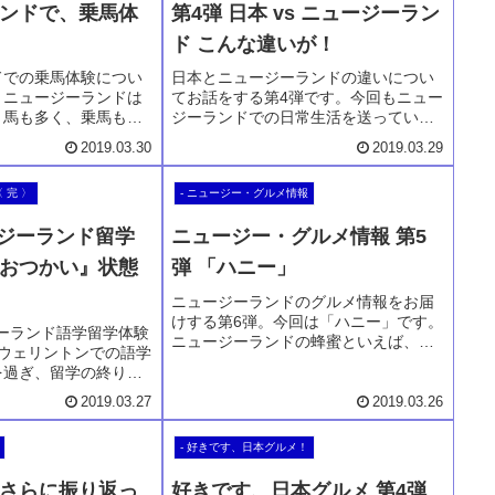
ンドで、乗馬体
第4弾 日本 vs ニュージーラン
ド こんな違いが！
ドでの乗馬体験につい
日本とニュージーランドの違いについ
。ニュージーランドは
てお話をする第4弾です。今回もニュー
、馬も多く、乗馬も大
ジーランドでの日常生活を送っている
と違い乗馬も気軽に楽
と、あ～日本と違うよな～、のような
2019.03.30
2019.03.29
ビティ。費用も高いも
ことが数々あります。そんな何気ない
スパも最高です。ニュ
ながらも気になる違いをご紹介してい
〈 完 〉
- ニュージー・グルメ情報
地で色々な乗馬を楽し
ます。今回も６つをピンナップ。お楽
験してみて下さいね。
しみいただけ、ニュージーランド訪問
ージーランド留学
ニュージー・グルメ情報 第5
時にお役に立ちましたら嬉しいです。
おつかい』状態
弾 「ハニー」
ニュージーランドのグルメ情報をお届
けする第6弾。今回は「ハニー」です。
ージーランド語学留学体験
ニュージーランドの蜂蜜といえば、お
。ウェリントンでの語学
土産でも大人気です。日本でも有名な
を過ぎ、留学の終りが
マヌカハニーだけでなく、色々な種類
が、英語力はまだまだ
のハニーがあるニュージーランド。現
2019.03.27
2019.03.26
びない英語力、そして
地で是非ご賞味していただけ、お好み
どを思い悩む日々が続
のはちみつをお探しくださいね。
- 好きです、日本グルメ！
もウェリントンを、そ
ランドを好きになって
さらに振り返っ
好きです、日本グルメ 第4弾
IELTSテスト受験を決