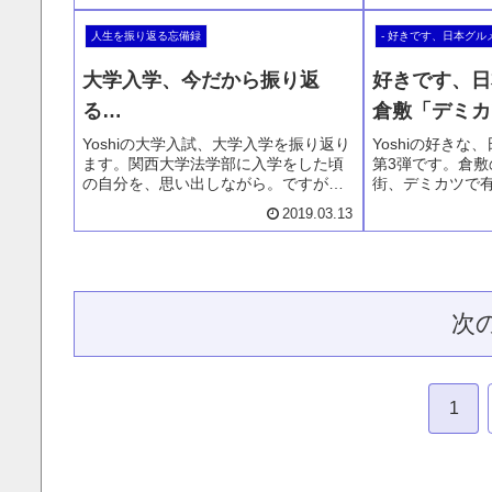
がありません。
ーランドには3
人生を振り返る忘備録
- 好きです、日本グル
ためにつらい思
の頻度は増すば
大学入学、今だから振り返
好きです、日
ーズン開幕、今
て！
る…
倉敷「デミカ
Yoshiの大学入試、大学入学を振り返り
Yoshiの好き
ます。関西大学法学部に入学をした頃
第3弾です。倉
の自分を、思い出しながら。ですが、
街、デミカツで
結構色々なことを覚えているものです
す。このデミカ
2019.03.13
が、これからは忘れていくばかり。そ
倉敷に何度と行
の前に忘備録として記しておきます。
ンドに長く在住
いつか自分で読んで懐かしむことがあ
苦しくなるほど
るかもしれません。その時のために…
る方のカッコよ
是非是非、お試
次
1