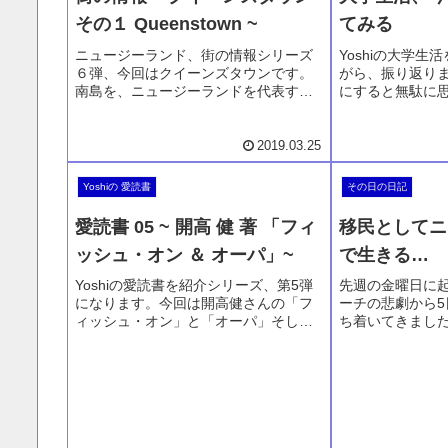
断するのです。
その１ Queenstown ~
てみる
ニュージーランド、街の情報シリーズ
Yoshiの大学
６弾、今回はクイーンズタウンです。
がら、振り返り
南島を、ニュージーランドを代表する
にすると無駄に
観光都市。ミルフォードサウンド、ス
後々の人生にし
キー、トレッキング、などなどいろん
とがよくよくわ
なことへの拠点でもある街。美味しい
勉強、アルバイ
2019.03.25
ものも集まり、観光客も年中集まって
どについてお話
いる街。是非、是非、お越し下さい。
み流して下さい
Yoshiの 愛読書
その日の日記
愛読書 05 ~ 開高 健 著 「フィ
移民としてニ
ッシュ・オン ＆ オーパ」~
で生きる…
Yoshiの愛読書を紹介シリーズ、第5弾
先週の金曜日に
になります。今回は開高健さんの「フ
ーチの悲劇から
ィッシュ・オン」と「オーパ」そして
ち着いてきまし
「オーパ・オーパ 3冊」です。私の人
通して日本人と
生で最高の釣紀行、これに勝るものは
ました。それに
先にも後にもありません。「フィッシ
ただいています
ュ・オン」を中学時代に読んでから、
生きる日本人、
ニュージーランドでの生活まで。ずっ
る自分について
と釣りをしたきた経験も一緒にお話し
ればお読みくだ
ます。