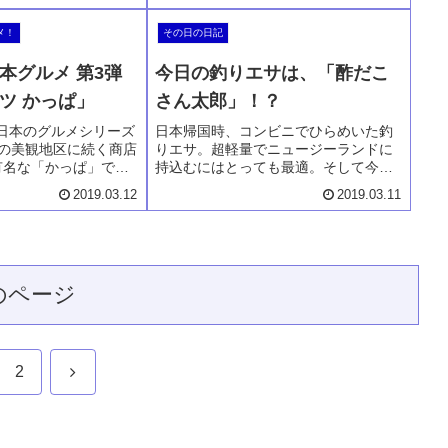
ですが日本とニュージ
サングラスやメガネを準備していくこ
時間の時差が存在。その
との大切さと意義について語っていま
メ！
その日の日記
い、特に近年は特にそ
す。ニュージーランド留学やワーホリ
かりです。もうすぐシ
で長期滞在する予定の方、少しでも参
本グルメ 第3弾
今日の釣りエサは、「酢だこ
年こその願いを込め
考になれば嬉しいです。
ツ かっぱ」
さん太郎」！？
な、日本のグルメシリーズ
日本帰国時、コンビニでひらめいた釣
敷の美観地区に続く商店
りエサ。超軽量でニュージーランドに
有名な「かっぱ」で
持込むにはとっても最適。そして今
ツが大好きなために、
日、実験してみました。その釣果もご
2019.03.12
2019.03.11
きます。ニュージーラ
報告しています。なかなかニュージー
していても食べたくて
ランドでは釣りエサの種類も豊富では
。そしてここに働かれ
ありません。ですが、これなら手軽で
さもお話しています。
素晴らしいエサとなるかもしれませ
しください。
ん。ただただ楽しく読んでいただけた
のページ
ら幸いです。
次
2
へ