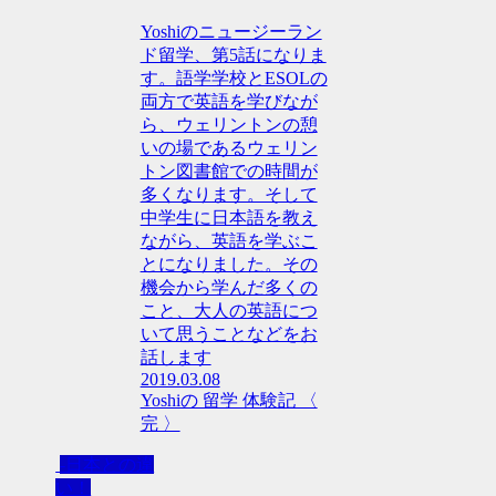
Yoshiのニュージーラン
ド留学、第5話になりま
す。語学学校とESOLの
両方で英語を学びなが
ら、ウェリントンの憩
いの場であるウェリン
トン図書館での時間が
多くなります。そして
中学生に日本語を教え
ながら、英語を学ぶこ
とになりました。その
機会から学んだ多くの
こと、大人の英語につ
いて思うことなどをお
話します
2019.03.08
Yoshiの 留学 体験記 〈
完 〉
-日本との違
い！