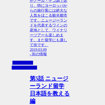
がアール・デコ調であ
り、特にヨーロッパか
らの旅行客には絶大な
人気をほこる観光都市
です。ニュージーラン
ドを代表するワインの
産地として、ワイナリ
ーツアーも楽しめま
す。また留学にも適し
て街です。
2019.03.09
- 街の情報
Yoshiの 留学
体験記 〈 完 〉
第5話 ニュージ
ーランド留学
日本語を教える
編