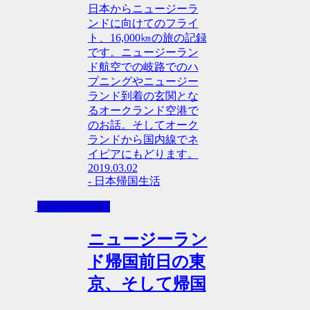
日本からニュージーラ
ンドに向けてのフライ
ト、16,000㎞の旅の記録
です。ニュージーラン
ド航空での岐路でのハ
プニングやニュージー
ランド到着の玄関とな
るオークランド空港で
のお話。そしてオーク
ランドから国内線でネ
イピアにもどります。
2019.03.02
- 日本帰国生活
- 日本帰国生活
ニュージーラン
ド帰国前日の東
京、そして帰国