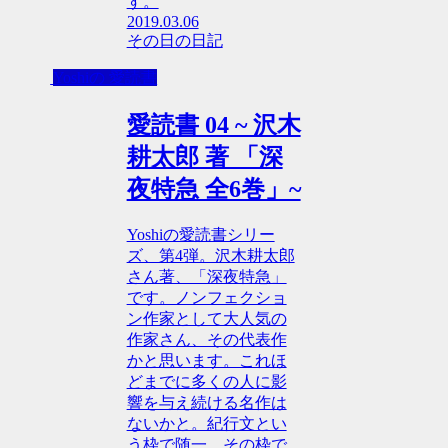
す。
2019.03.06
その日の日記
Yoshiの 愛読書
愛読書 04 ~ 沢木
耕太郎 著 「深
夜特急 全6巻」~
Yoshiの愛読書シリー
ズ、第4弾。沢木耕太郎
さん著、「深夜特急」
です。ノンフェクショ
ン作家として大人気の
作家さん、その代表作
かと思います。これほ
どまでに多くの人に影
響を与え続ける名作は
ないかと。紀行文とい
う枠で随一、その枠で