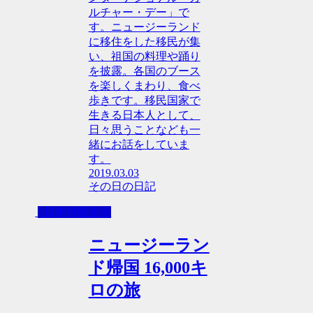
ルチャー・デー」で
す。ニュージーランド
に移住をした移民が集
い、祖国の料理や踊り
を披露。各国のブース
を楽しくまわり、食べ
歩きです。移民国家で
生きる日本人として、
日々思うことなども一
緒にお話をしていま
す。
2019.03.03
その日の日記
- 日本帰国生活
ニュージーラン
ド帰国 16,000キ
ロの旅