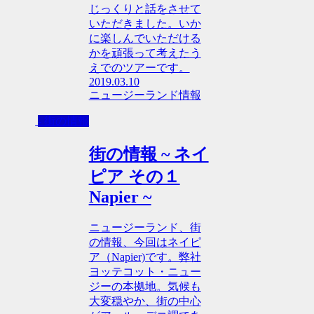
じっくりと話をさせて
いただきました。いか
に楽しんでいただける
かを頑張って考えたう
えでのツアーです。
2019.03.10
ニュージーランド情報
- 街の情報
街の情報 ~ ネイ
ピア その１
Napier ~
ニュージーランド、街
の情報、今回はネイピ
ア（Napier)です。弊社
ヨッテコット・ニュー
ジーの本拠地。気候も
大変穏やか、街の中心