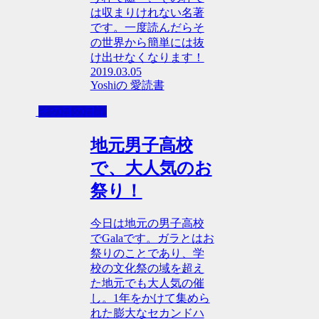
は収まりけれない名著
です。一度読んだらそ
の世界から簡単には抜
け出せなくなります！
2019.03.05
Yoshiの 愛読書
その日の日記
地元男子高校
で、大人気のお
祭り！
今日は地元の男子高校
でGalaです。ガラとはお
祭りのことであり、学
校の文化祭の域を超え
た地元でも大人気の催
し。1年をかけて集めら
れた膨大なセカンドハ