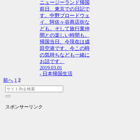
ニュージーランド帰国
前日、東京での日記で
す。中野ブロードウェ
イ、阿佐ヶ谷商店街な
ども。そして旅行業仲
間との楽しい時間も。
帰国当日、今現在は成
田空港です。今この時
の気持ちなども一緒に
お話です。
2019.03.01
- 日本帰国生活
前へ
1
2
スポンサーリンク