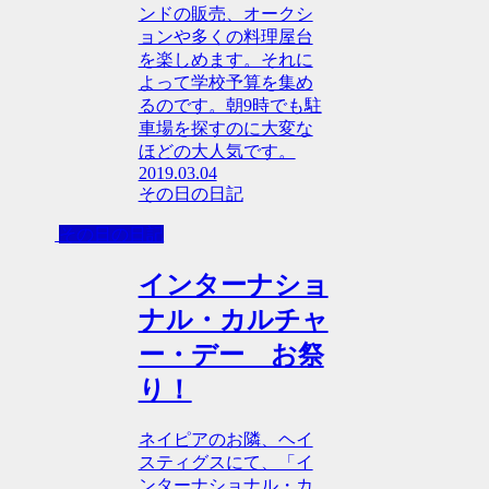
ンドの販売、オークシ
ョンや多くの料理屋台
を楽しめます。それに
よって学校予算を集め
るのです。朝9時でも駐
車場を探すのに大変な
ほどの大人気です。
2019.03.04
その日の日記
その日の日記
インターナショ
ナル・カルチャ
ー・デー お祭
り！
ネイピアのお隣、ヘイ
スティグスにて、「イ
ンターナショナル・カ