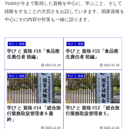
Yoshiが今まで取得した資格を中心に、学ぶこと、そして
経験をすることの大切さをお話していきます。国家資格を
中心にその内容や対策も一緒に語ります。
学び と 資格
学び と 資格
学び と 資格 #16「食品衛
学び と 資格 #15「食品衛
生責任者 後編」
生責任者 前編」
2021.01.19
2021.01.18
学び と 資格
学び と 資格
学び と 資格 #14 「総合旅
学び と 資格 #13 「総合旅
行業務取扱管理者 6 最
行業務取扱管理者 5」
終」
2020.12.20
2020.12.04