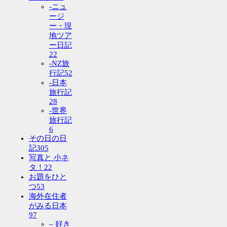
-ニュ
ージ
ー・現
地ツア
ー日記
22
-NZ旅
行記
52
-日本
旅行記
28
-世界
旅行記
6
その日の日
記
305
写真と 小ネ
タ！
22
お題をひと
つ
53
海外在住者
がみる日本
97
– 好き