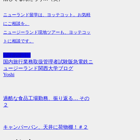
ニューランド留学は、ヨッテコット。お気軽
にご相談を。
ニュージーランド現地ツアーも、ヨッテコッ
トに相談です。
学び と 資格
国内旅行業務取扱管理者試験
阪急電鉄
ニ
ュージーランド
関西大学
ブログ
Yoshi
過酷な食品工場勤務、振り返る… その
２
キャンパーバン、天井に荷物棚！＃２