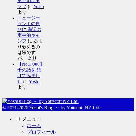
車中泊キャ
ンプ
に
Yoshi
より
ニュージー
ランドの真
冬に 海辺の
車中泊キャ
ンプ
に
あま
り教えるの
は嫌です
が。
より
【No.1,000】
千の話を 続
けてみまし
た
に
Yoshi
より
© 2021-2026 Yoshi's Blog ～ by Yottecott NZ Ltd..
メニュー
ホーム
プロフィール