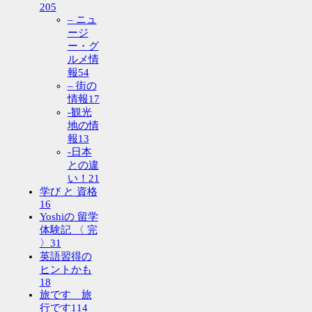
205
– ニュ
ージ
ー・グ
ルメ情
報
54
– 街の
情報
17
-観光
地の情
報
13
-日本
との違
い！
21
学び と 資格
16
Yoshiの 留学
体験記 〈 完
〉
31
英語習得の
ヒントかも
18
旅です 旅
行です
114