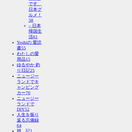
です、
日本グ
ルメ！
38
– 日本
帰国生
活
61
Yoshiの 愛読
書
55
わたしの愛
用品
15
ゆるやか 釣
り日記
25
ニュージー
ランドでキ
ャンピング
カー
70
ニュージー
ランドで
DIY
52
人生を振り
返る忘備録
64
雑 記
1