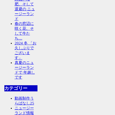
肥、そして
退避の ニュ
ージーラン
ド
春の窓辺に
咲く花、そ
して牛た
ち…
2024 冬 「お
久しぶりで
ございま
す」
真夏のニュ
ージーラン
ドで 年越し
です
カテゴリー
動画制作う
らばなし
25
ニュージー
ランド情報