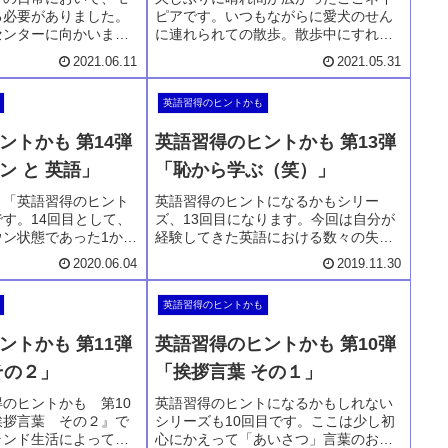
る必要がありました。
ピアです。いつもながらに愛犬のせん
センターに向かいま
に連れられての散歩。散歩中にすれ違
ターでは「こて」も買
う人とはほとんど何らかの挨拶をかわ
2021.06.11
2021.05.31
その時に必要となる英
します。それはニュージーランドの中
てモルタルを買う時の
でもやはりホークスベイ地方でのあい
英語習得のヒントかも
うぞ。日常会話とはの
さつをする機会は圧倒的に多く感じま
す。
ントかも 第14弾
英語習得のヒントかも 第13弾
ン と 英語」
「恥から学ぶ（笑）」
、「英語習得のヒント
英語習得のヒントになるかもシリー
す。14回目として、
ズ、13回目になります。今回は自分が
ウン状態であった1か月
経験してきた英語における数々の失敗
る英語とのかかわり方
をお送りします。それぞれ恥ずかしい
2020.06.04
2019.11.30
しています。さてロッ
経験をいい大人がしています。笑って
英語上達をするのでし
もらえればいいのですが、このような
英語習得のヒントかも
るしくもないのでお気
経験を経て、今があるんです。
ントかも 第11弾
英語習得のヒントかも 第10弾
その２」
「挨拶言葉 その１」
のヒントかも 第10
英語習得のヒントになるかもしれない
挨拶言葉 その２』で
シリーズも10回目です。ここは少し初
ランド生活によって
心にかえって「あいさつ」言葉のお