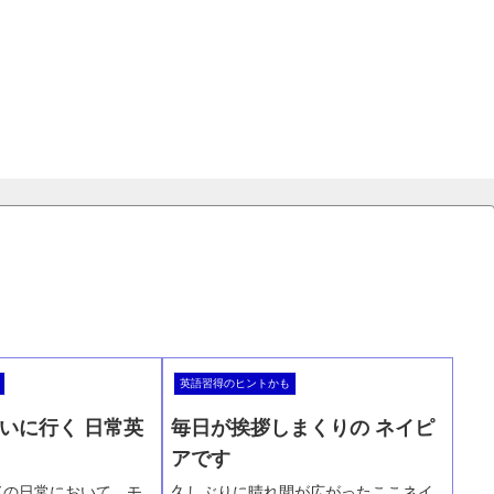
英語習得のヒントかも
いに行く 日常英
毎日が挨拶しまくりの ネイピ
アです
ドの日常において、モ
久しぶりに晴れ間が広がったここネイ