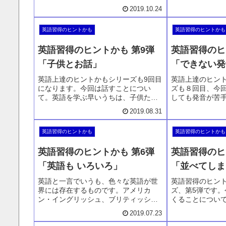
ン・イングリッシュと、ブリティッシ
日々経験をして
2019.10.24
ュ・イングリッシュの違いについて語
て語っています
っています。同じようでスペルが少し
ないので、これ
英語習得のヒントかも
英語習得のヒントかも
違ったり、同じ意味の単語でも英語に
ではありません
あって米語にない、逆だったりしま
～と思っていた
英語習得のヒントかも 第9弾
英語習得のヒ
す。
「子供とお話」
「できない発
英語上達のヒントかもシリーズも9回目
英語上達のヒン
になります。今回は話すことについ
ズも８回目、今
て。英語を学ぶ早いうちは、子供たち
しても発音が苦
との会話がとても上達にプラスになる
をしています。L
2019.08.31
のではと思います。それにはいくつか
が難しいのはみ
の理由があります。そんな機会があり
と。ならばそれ
英語習得のヒントかも
英語習得のヒントかも
ましたら是非上手に利用してください
人だけではなく
ね。
手な発音がある
英語習得のヒントかも 第6弾
英語習得のヒ
ます。
「英語も いろいろ」
「並べてしま
英語と一言でいうも、色々な英語が世
英語習得のヒン
界には存在するものです。アメリカ
ズ、第5弾です
ン・イングリッシュ、ブリティッシ
くることについ
ュ、キィウィ、オージー。大人になっ
ことに間違いや
2019.07.23
てからの英語ですと、どうしても聴き
に並べてしまう