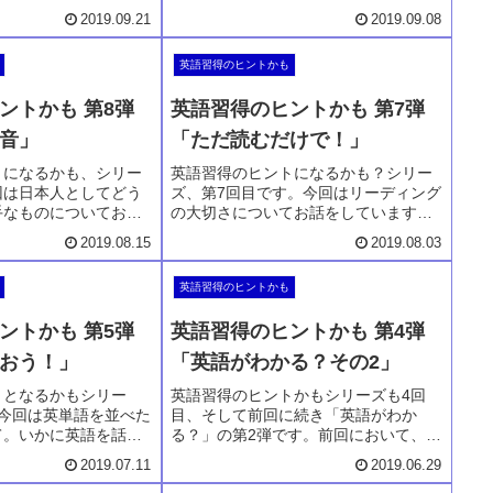
いる挨拶ことばについ
話。挨拶は英会話を始める大事な言葉
2019.09.21
2019.09.08
。教科書的なものでは
です。これなくして英会話は始まらな
が正解かどうかも定か
いのです。私が日常生活で使う、使わ
英語習得のヒントかも
が、こんなもんなんだ
れた英語のみのお話です。不正解はお
だけると幸いです。
許しください。
ントかも 第8弾
英語習得のヒントかも 第7弾
音」
「ただ読むだけで！」
トになるかも、シリー
英語習得のヒントになるかも？シリー
回は日本人としてどう
ズ、第7回目です。今回はリーディング
手なものについてお話
の大切さについてお話をしています。
やRなどは本当に発音
ただ読むだけで、といいながら、いか
2019.08.15
2019.08.03
なさんもご存知のこ
にして読むかを語っています。そして
をどうするのか。日本
何を読むべきかについても一緒にお話
英語習得のヒントかも
、他の国にとっても苦
を。難しい内容ではないので、お気楽
ことも一緒に語ってい
にどうぞ。
ントかも 第5弾
英語習得のヒントかも 第4弾
おう！」
「英語がわかる？その2」
トとなるかもシリー
英語習得のヒントかもシリーズも4回
。今回は英単語を並べた
目、そして前回に続き「英語がわか
て。いかに英語を話す
る？」の第2弾です。前回において、い
細かいことを気にせず
かに「日本語言語野」を通らずに英語
2019.07.11
2019.06.29
ことの大切さを思いの
を理解するか、についてお話をしまし