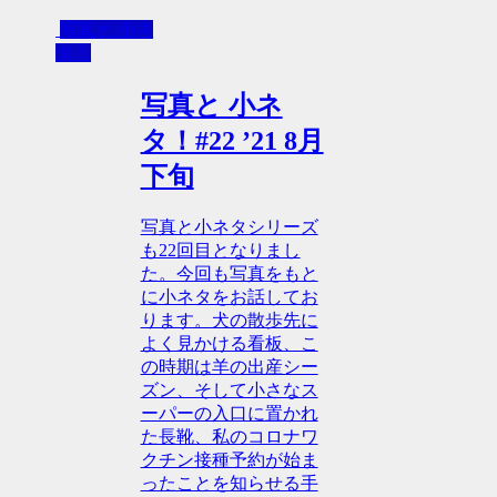
写真と 小ネ
タ！
写真と 小ネ
タ！#22 ’21 8月
下旬
写真と小ネタシリーズ
も22回目となりまし
た。今回も写真をもと
に小ネタをお話してお
ります。犬の散歩先に
よく見かける看板、こ
の時期は羊の出産シー
ズン、そして小さなス
ーパーの入口に置かれ
た長靴、私のコロナワ
クチン接種予約が始ま
ったことを知らせる手