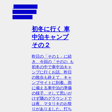
ニュージーラ
ンドでキャン
ピングカー
初冬に行く 車
中泊キャンプ
その２
昨日の「その１」に続
き、今回の「その2）も
初冬の中で車中泊キャ
ンプに行くお話。昨日
の散歩も終えて、キャ
ンプサイトに到着。雨
に備える車中泊の準備
の様子、そして思いが
けず隣のグラウンドで
は夜、マタリキのお祭
りがありました。打ち