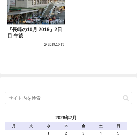
『長崎の10月 2019』2日
目 午後
2019.10.13
2026年7月
月
火
水
木
金
土
日
1
2
3
4
5