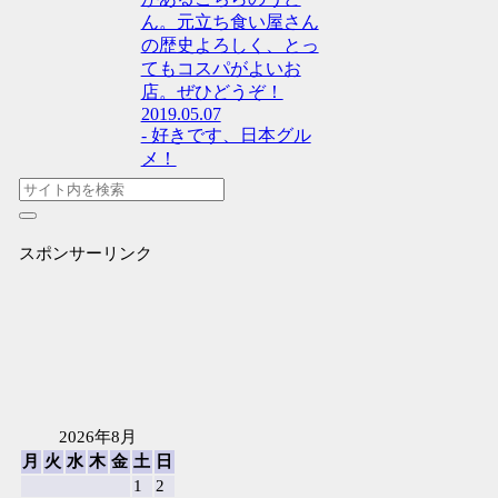
ん。元立ち食い屋さん
の歴史よろしく、とっ
てもコスパがよいお
店。ぜひどうぞ！
2019.05.07
- 好きです、日本グル
メ！
スポンサーリンク
2026年8月
月
火
水
木
金
土
日
1
2