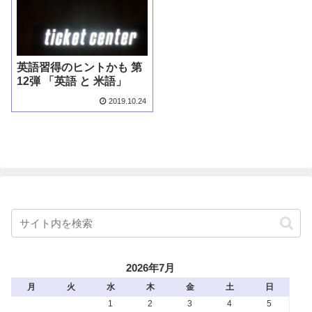
英語習得のヒントかも 第
12弾 「英語 と 米語」
2019.10.24
2026年7月
月
火
水
木
金
土
日
1
2
3
4
5