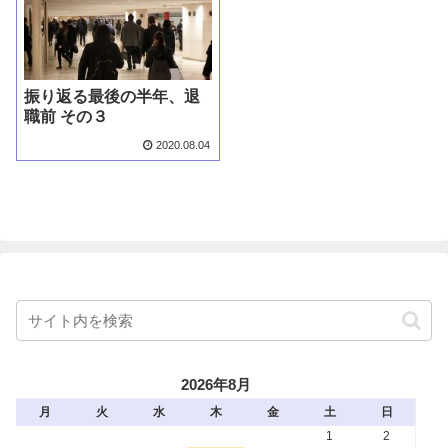
振り返る最後の半年、退
職前 その３
2020.08.04
2026年8月
月
火
水
木
金
土
日
1
2