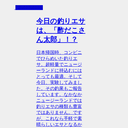
その日の日記
今日の釣りエサ
は、「酢だこさ
ん太郎」！？
日本帰国時、コンビニ
でひらめいた釣りエ
サ。超軽量でニュージ
ーランドに持込むには
とっても最適。そして
今日、実験してみまし
た。その釣果もご報告
しています。なかなか
ニュージーランドでは
釣りエサの種類も豊富
ではありません。です
が、これなら手軽で素
晴らしいエサとなるか