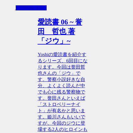
Yoshiの 愛読書
愛読書 06 ~ 誉
田 哲也 著
「ジウ」~
Yoshiの愛読書を紹介す
るシリーズ、6回目にな
ります。今回は誉田哲
也さんの「ジウ」で
す。警察小説好きな自
分、よくよく読んだ中
でも心に残る警察物で
す。誉田さんといえば
「ストロベリーナイ
ト」が有名かと思いま
す。姫川さんもいいで
すが、今回のジウに登
場する2人のヒロインも