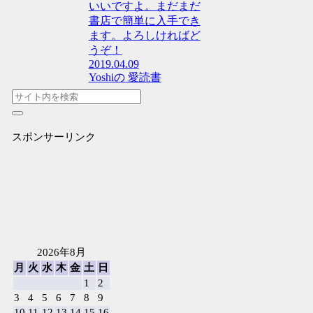
いいですよ。まだまだ
書店で簡単に入手でき
ます。よろしければど
うぞ！
2019.04.09
Yoshiの 愛読書
スポンサーリンク
2026年8月
月
火
水
木
金
土
日
1
2
3
4
5
6
7
8
9
10
11
12
13
14
15
16