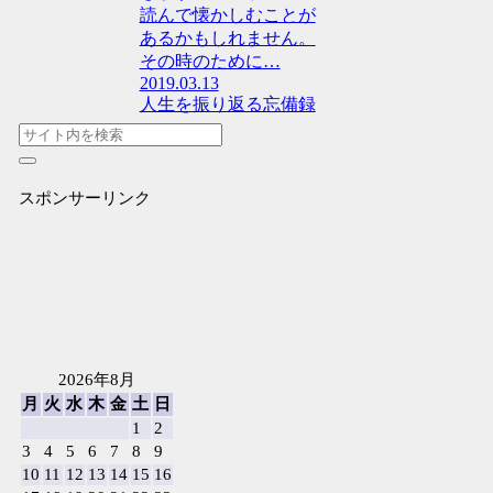
読んで懐かしむことが
あるかもしれません。
その時のために…
2019.03.13
人生を振り返る忘備録
スポンサーリンク
2026年8月
月
火
水
木
金
土
日
1
2
3
4
5
6
7
8
9
10
11
12
13
14
15
16