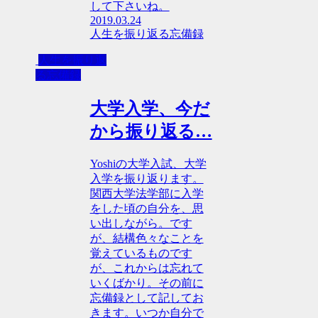
して下さいね。
2019.03.24
人生を振り返る忘備録
人生を振り返
る忘備録
大学入学、今だ
から振り返る…
Yoshiの大学入試、大学
入学を振り返ります。
関西大学法学部に入学
をした頃の自分を、思
い出しながら。です
が、結構色々なことを
覚えているものです
が、これからは忘れて
いくばかり。その前に
忘備録として記してお
きます。いつか自分で