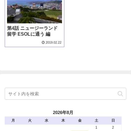
第4話 ニュージーランド
留学 ESOLに通う 編
2019.02.22
2026年8月
月
火
水
木
金
土
日
1
2