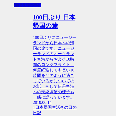
- 日本帰国生活
100日ぶり 日本
帰国の途
100日ぶりにニュージー
ランドから日本への帰
国の途です。ニュージ
ーランドのオークラン
ド空港からおよそ10時
間のロングフライト。
何度経験しても長い10
時間をどのように過ご
しているかについての
お話、そして伊丹空港
への乗継ぎ便の様子も
一緒に語っています。
2019.06.14
- 日本帰国生活
その日の
日記