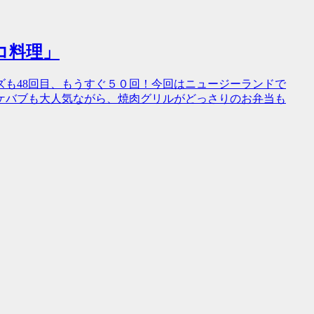
コ料理」
も48回目、もうすぐ５０回！今回はニュージーランドで
ケバブも大人気ながら、焼肉グリルがどっさりのお弁当も