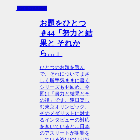
お題をひとつ
お題をひとつ
＃44「努力と結
果と それか
ら…」
ひとつのお題を選ん
で、それについてまさ
しく勝手気ままに書く
シリーズも44回め。今
回は「努力と結果とそ
の後」です。連日楽し
む東京オリンピック、
そのメダリストに対す
るインタビューの対応
をきいていると…日本
のアスリートが謝罪を
している姿はやはり特