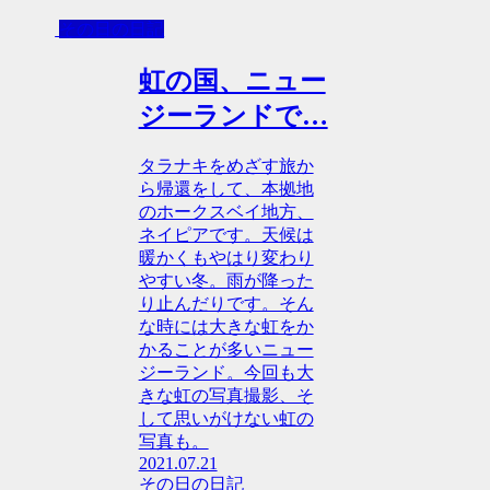
その日の日記
虹の国、ニュー
ジーランドで…
タラナキをめざす旅か
ら帰還をして、本拠地
のホークスベイ地方、
ネイピアです。天候は
暖かくもやはり変わり
やすい冬。雨が降った
り止んだりです。そん
な時には大きな虹をか
かることが多いニュー
ジーランド。今回も大
きな虹の写真撮影、そ
して思いがけない虹の
写真も。
2021.07.21
その日の日記