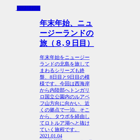
-NZ旅行記
年末年始、ニュ
ージーランドの
旅（８,９日目）
年末年始をニュージー
ランドの北島を旅して
まわるシリーズも終
盤、8日目と9日目の模
様です。今回は西海岸
から内陸部へトンガリ
ロ国立公園内のルアペ
フ山方向に向かい、近
くの拠点で一泊。そこ
から、タウポを経由し
てロトルア湖へと抜け
ていく旅程です。
2021.01.04