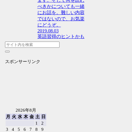
ます。そして何を読む
べきかについても一緒
にお話を。難しい内容
ではないので、お気楽
にどうぞ。
2019.08.03
英語習得のヒントかも
スポンサーリンク
2026年8月
月
火
水
木
金
土
日
1
2
3
4
5
6
7
8
9