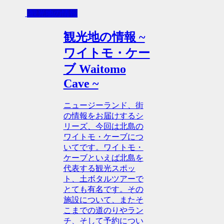
-観光地の情報
観光地の情報 ~
ワイトモ・ケー
ブ Waitomo
Cave ~
ニュージーランド、街
の情報をお届けするシ
リーズ、今回は北島の
ワイトモ・ケーブにつ
いてです。ワイトモ・
ケーブといえば北島を
代表する観光スポッ
ト、土ボタルツアーで
とても有名です。その
施設について、またそ
こまでの道のりやラン
チ、そして予約につい