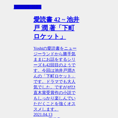
Yoshiの 愛読書
愛読書 42 ~ 池井
戸 潤 著「下町
ロケット」
Yoshiの愛読書をニュー
ジーランドから勝手気
ままにお話をするシリ
ーズも42回目のようで
す。今回は池井戸潤さ
んの「下町ロケット」
です。ドラマでも大人
気でした。ですがぜひ
直木賞受賞作の小説で
もしっかり楽しんでい
ただくことを強くオス
スメします。
2021.04.13