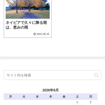
ネイピアで久々に降る雨
は、恵みの雨
2021.05.15
2026年8月
月
火
水
木
金
土
日
1
2