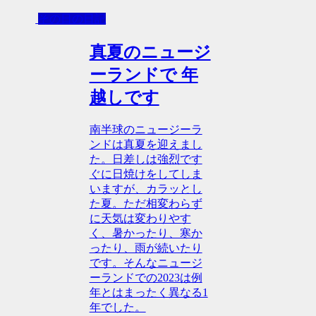
その日の日記
真夏のニュージ
ーランドで 年
越しです
南半球のニュージーラ
ンドは真夏を迎えまし
た。日差しは強烈です
ぐに日焼けをしてしま
いますが、カラッとし
た夏。ただ相変わらず
に天気は変わりやす
く、暑かったり、寒か
ったり、雨が続いたり
です。そんなニュージ
ーランドでの2023は例
年とはまったく異なる1
年でした。