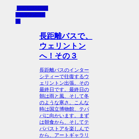
-ニュージー・
現地ツアー日
記
長距離バスで、
ウェリントン
へ！その３
長距離バスのインター
シティーで往復するウ
ェリントン出張。その
最終日です。最終日の
朝は雨と風、そして冬
のような寒さ。こんな
時は国立博物館、テパ
パに向かいます。まず
は朝食から、そしてテ
パパストアを楽しんで
から、アートギャラリ