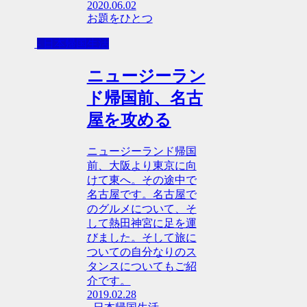
2020.06.02
お題をひとつ
- 日本帰国生活
ニュージーラン
ド帰国前、名古
屋を攻める
ニュージーランド帰国
前、大阪より東京に向
けて東へ。その途中で
名古屋です。名古屋で
のグルメについて、そ
して熱田神宮に足を運
びました。そして旅に
ついての自分なりのス
タンスについてもご紹
介です。
2019.02.28