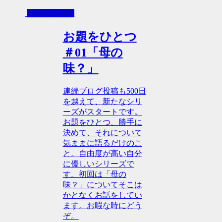
お題をひとつ
お題をひとつ
＃01「母の
味？」
連続ブログ投稿も500日
を越えて、新たなシリ
ーズがスタートです。
お題をひとつ、勝手に
決めて、それについて
気ままに語るだけのこ
と。自由度が高い自分
に優しいシリーズで
す。初回は「母の
味？」についてそこは
かとなくお話をしてい
ます。お暇な時にどう
ぞ。