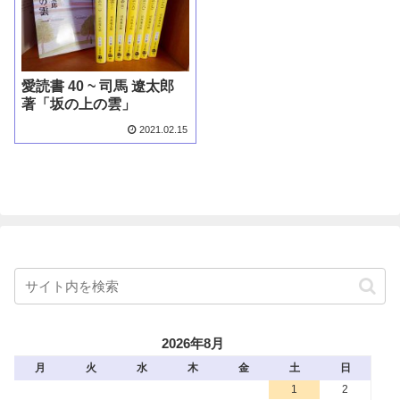
愛読書 40 ~ 司馬 遼太郎
著「坂の上の雲」
2021.02.15
2026年8月
月
火
水
木
金
土
日
1
2