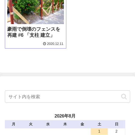
豪雨で倒壊のフェンスを
再建 #6 「支柱 建立」
2020.12.11
2026年8月
月
火
水
木
金
土
日
1
2