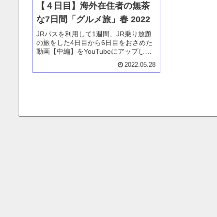
【４日目】海外在住者の無茶
な7日間「グルメ旅」春 2022
JRパスを利用して1週間、JR乗り放題
の旅をした4日目から6日目をおさめた
動画【中編】をYouTubeにアップしま
した。そのうち4日目、城崎温泉の外湯
2022.05.28
巡りをした1日についての裏話をしてい
ます。5日目、6日目と動画は続いてい
ます。お楽しみ下さい。