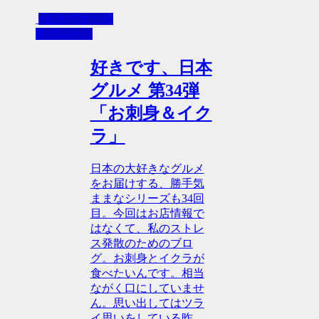
- 好きです、日
本グルメ！
好きです、日本
グルメ 第34弾
「お刺身＆イク
ラ」
日本の大好きなグルメ
をお届けする、勝手気
ままなシリーズも34回
目。今回はお店情報で
はなくて、私のストレ
ス発散のためのブロ
グ。お刺身とイクラが
食べたいんです。相当
ながく口にしていませ
ん。思い出してはツラ
イ思いをしている昨