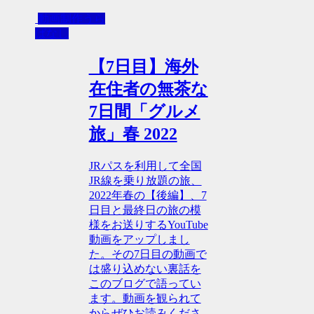
動画制作うら
ばなし
【7日目】海外
在住者の無茶な
7日間「グルメ
旅」春 2022
JRパスを利用して全国
JR線を乗り放題の旅、
2022年春の【後編】、7
日目と最終日の旅の模
様をお送りするYouTube
動画をアップしまし
た。その7日目の動画で
は盛り込めない裏話を
このブログで語ってい
ます。動画を観られて
からぜひお読みくださ