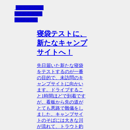
ニュージーラ
ンドでキャン
ピングカー
寝袋テストに、
新たなキャンプ
サイトへ！
先日届いた新たな寝袋
をテストするのが一番
の目的で、未訪問のキ
ャンプサイトに向かい
ます。ドライブするこ
と1時間ほどで到着です
が、看板から先の道が
とても悪路で難儀をし
ました。キャンプサイ
トのそばには大きな川
が流れて、トラウト釣