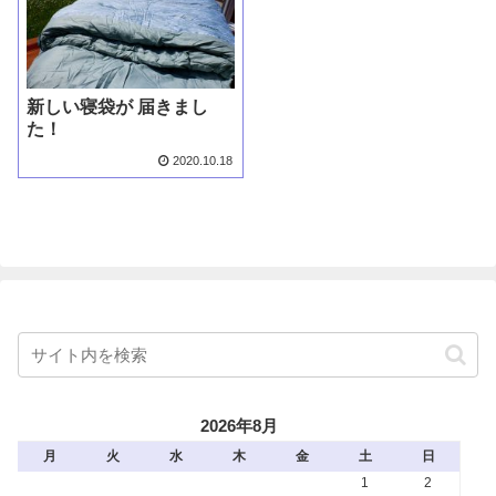
新しい寝袋が 届きまし
た！
2020.10.18
2026年8月
月
火
水
木
金
土
日
1
2