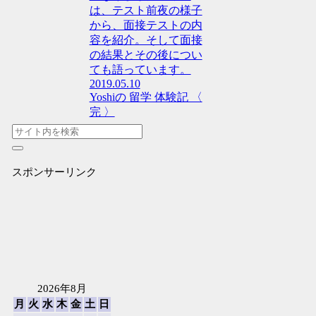
は、テスト前夜の様子
から、面接テストの内
容を紹介。そして面接
の結果とその後につい
ても語っています。
2019.05.10
Yoshiの 留学 体験記 〈
完 〉
スポンサーリンク
2026年8月
月
火
水
木
金
土
日