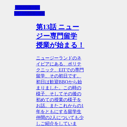
Yoshiの 留学
体験記 〈 完 〉
第13話 ニュー
ジー専門留学
授業が始まる！
ニュージーランドのネ
イピアにある、ポリテ
クニック、EITでの専門
留学、その初日です。
初日は歓迎BBQから始
まりました。この時の
様子、そしてその後の
初めての授業の様子を
お話。またこれからの1
年をともにする留学生
仲間の2人についても少
しご紹介をしていま