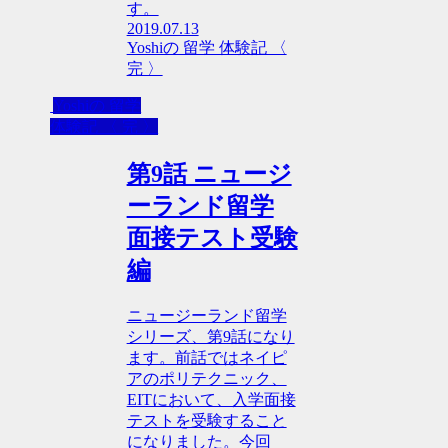
す。
2019.07.13
Yoshiの 留学 体験記 〈
完 〉
Yoshiの 留学
体験記 〈 完 〉
第9話 ニュージ
ーランド留学
面接テスト受験
編
ニュージーランド留学
シリーズ、第9話になり
ます。前話ではネイピ
アのポリテクニック、
EITにおいて、入学面接
テストを受験すること
になりました。今回