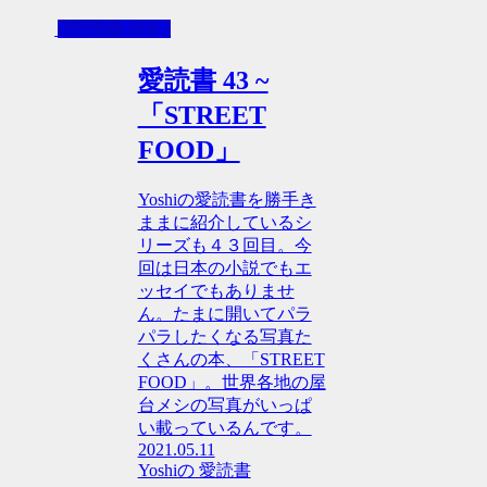
Yoshiの 愛読書
愛読書 43 ~
「STREET
FOOD」
Yoshiの愛読書を勝手き
ままに紹介しているシ
リーズも４３回目。今
回は日本の小説でもエ
ッセイでもありませ
ん。たまに開いてパラ
パラしたくなる写真た
くさんの本、「STREET
FOOD」。世界各地の屋
台メシの写真がいっぱ
い載っているんです。
2021.05.11
Yoshiの 愛読書