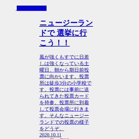
その日の日記
ニュージーラン
ドで 選挙に行
こう！！
風が強くもすでに日差
しは強くなっている土
曜日、朝から期日前投
票に向かいます。投票
所は徒歩3分の小学校で
す。投票には事前に送
られてきた投票カード
を持参。投票所に到着
して投票会場に行きま
す。そんなニュージー
ランドでの投票の様子
をどうぞ。
2020.10.11