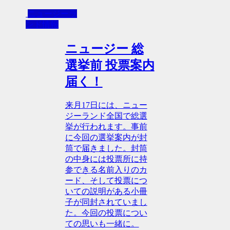
ニュージーラ
ンド情報
ニュージー 総
選挙前 投票案内
届く！
来月17日には、ニュー
ジーランド全国で総選
挙が行われます。事前
に今回の選挙案内が封
筒で届きました。封筒
の中身には投票所に持
参できる名前入りのカ
ード、そして投票につ
いての説明がある小冊
子が同封されていまし
た。今回の投票につい
ての思いも一緒に。