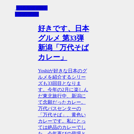
- 好きです、日
本グルメ！
好きです、日本
グルメ 第33弾
新潟「万代そば
カレー」
Yoshiが好きな日本のグ
ルメを紹介するシリー
ズも33回目となりま
す。今年の2月に楽しん
だ東北旅行中、新潟に
て念願だったカレー。
万代バスセンターの
「万代そば」、黄色い
カレーです。私にとっ
ては絶品のカレーでし
た。今年再びの登場と