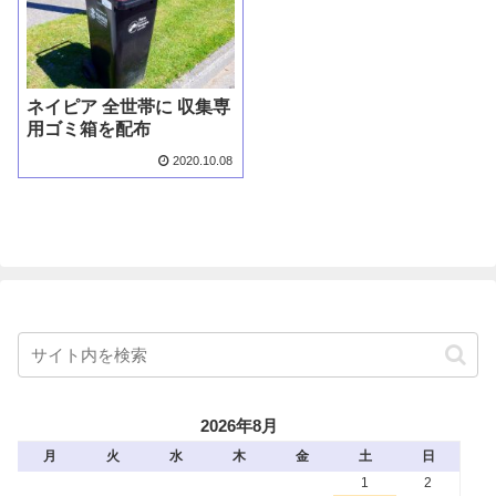
ネイピア 全世帯に 収集専
用ゴミ箱を配布
2020.10.08
2026年8月
月
火
水
木
金
土
日
1
2