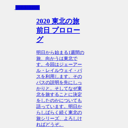
-日本旅行記
2020 東北の旅
前日 プロロー
グ
明日から始まる1週間の
旅、向かうは東北で
す。今回はジェーアー
ル・レイルウェイ・パ
スを利用します。その
パスの説明を先にしっ
かりと。そしてなぜ東
北を旅することに決定
をしたのかについても
語っています。明日か
らしばらく続く東北の
旅シリーズ、よろしけ
ればどうぞ。