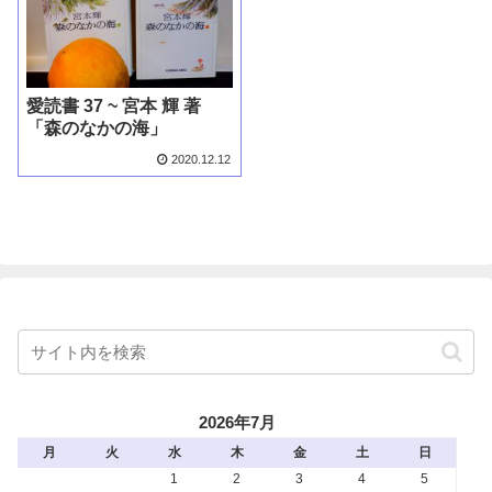
愛読書 37 ~ 宮本 輝 著
「森のなかの海」
2020.12.12
2026年7月
月
火
水
木
金
土
日
1
2
3
4
5