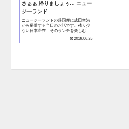
さぁぁ 帰りましょぅ… ニュー
ジーランド
ニュージーランドの帰国便に成田空港
から搭乗する当日のお話です。残り少
ない日本滞在、そのランチを楽しむた
めに蒲田に向かいます。蒲田での美味
2019.06.25
しいランチをご紹介。その後はバスで
成田空港に向かいます。成田空港にて
搭乗するまでの時間も語っています。