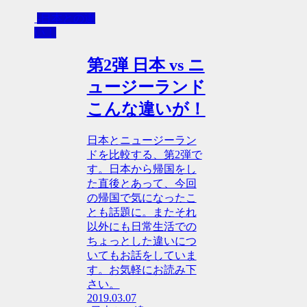
-日本との違
い！
第2弾 日本 vs ニ
ュージーランド
こんな違いが！
日本とニュージーラン
ドを比較する、第2弾で
す。日本から帰国をし
た直後とあって、今回
の帰国で気になったこ
とも話題に。またそれ
以外にも日常生活での
ちょっとした違いにつ
いてもお話をしていま
す。お気軽にお読み下
さい。
2019.03.07