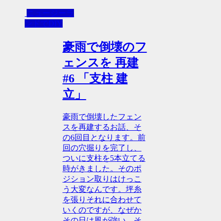
ニュージーラ
ンドでDIY
豪雨で倒壊のフ
ェンスを 再建
#6 「支柱 建
立」
豪雨で倒壊したフェン
スを再建するお話、そ
の6回目となります。前
回の穴掘りを完了し、
ついに支柱を5本立てる
時がきました。そのポ
ジション取りはけっこ
う大変なんです。坪糸
を張りそれに合わせて
いくのですが、なぜか
その日は風が強い。そ