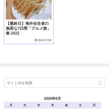
【最終日】海外在住者の
無茶な7日間「グルメ旅」
春 2022
2022.07.09
2026年8月
月
火
水
木
金
土
日